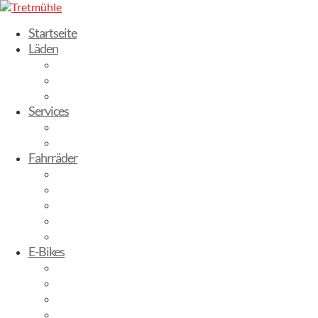
Startseite
Läden
Dresden-Weixdorf
Radebeul
Stuttgart
Services
Fahrrad leasen
Werkstatt
Fahrräder
Trekking Bikes
City-Bikes
Gravelbikes
Kinderbikes
Mountainbikes
E-Bikes
E-City
E-Trekking
E-Mountainbike
E-Gravelbike