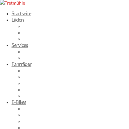
Startseite
Läden
Dresden-Weixdorf
Radebeul
Stuttgart
Services
Fahrrad leasen
Werkstatt
Fahrräder
Trekking Bikes
City-Bikes
Gravelbikes
Kinderbikes
Mountainbikes
E-Bikes
E-City
E-Trekking
E-Mountainbike
E-Gravelbike