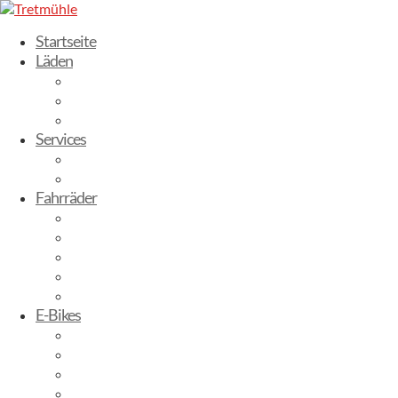
Startseite
Läden
Dresden-Weixdorf
Radebeul
Stuttgart
Services
Fahrrad leasen
Werkstatt
Fahrräder
Trekking Bikes
City-Bikes
Gravelbikes
Kinderbikes
Mountainbikes
E-Bikes
E-City
E-Trekking
E-Mountainbike
E-Gravelbike