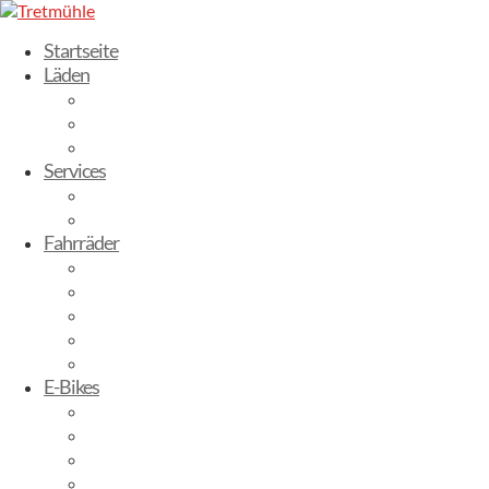
Startseite
Läden
Dresden-Weixdorf
Radebeul
Stuttgart
Services
Fahrrad leasen
Werkstatt
Fahrräder
Trekking Bikes
City-Bikes
Gravelbikes
Kinderbikes
Mountainbikes
E-Bikes
E-City
E-Trekking
E-Mountainbike
E-Gravelbike