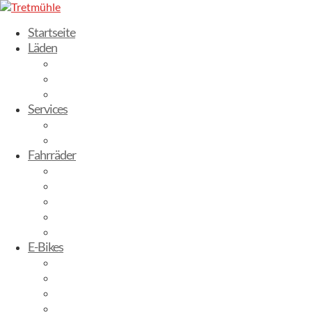
Startseite
Läden
Dresden-Weixdorf
Radebeul
Stuttgart
Services
Fahrrad leasen
Werkstatt
Fahrräder
Trekking Bikes
City-Bikes
Gravelbikes
Kinderbikes
Mountainbikes
E-Bikes
E-City
E-Trekking
E-Mountainbike
E-Gravelbike