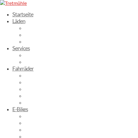
Startseite
Läden
Dresden-Weixdorf
Radebeul
Stuttgart
Services
Fahrrad leasen
Werkstatt
Fahrräder
Trekking Bikes
City-Bikes
Gravelbikes
Kinderbikes
Mountainbikes
E-Bikes
E-City
E-Trekking
E-Mountainbike
E-Gravelbike