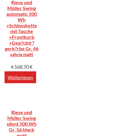
Riese und
Müller Swing
automatic 500
Wh
+Schlosskette
mit Tasche
+Frontkorb
+Gep?cktr?
gerk?rbe Gr. 46
salvia matt
4.568,70
€
Weiterlesen
Riese und
Müller Swing
silent 500 Wh
Gr. 56 black
matt