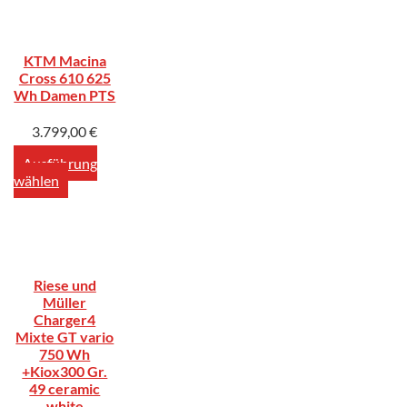
KTM Macina
Cross 610 625
Wh Damen PTS
3.799,00
€
Ausführung
wählen
Riese und
Müller
Charger4
Mixte GT vario
750 Wh
+Kiox300 Gr.
49 ceramic
white