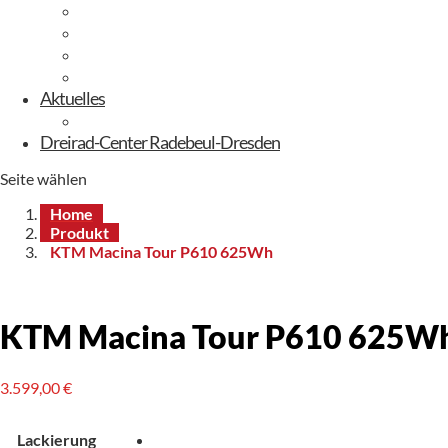
E-Trekking
E-Mountainbike
E-Gravelbike
E-Kinderbikes
Aktuelles
Sommerfest
Dreirad-Center Radebeul-Dresden
Seite wählen
Home
Produkt
KTM Macina Tour P610 625Wh
KTM Macina Tour P610 625W
3.599,00
€
Lackierung