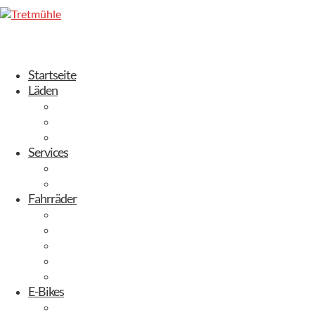
Startseite
Läden
Dresden-Weixdorf
Radebeul
Stuttgart
Services
Fahrrad leasen
Werkstatt
Fahrräder
Trekking Bikes
City-Bikes
Gravelbikes
Kinderbikes
Mountainbikes
E-Bikes
E-City