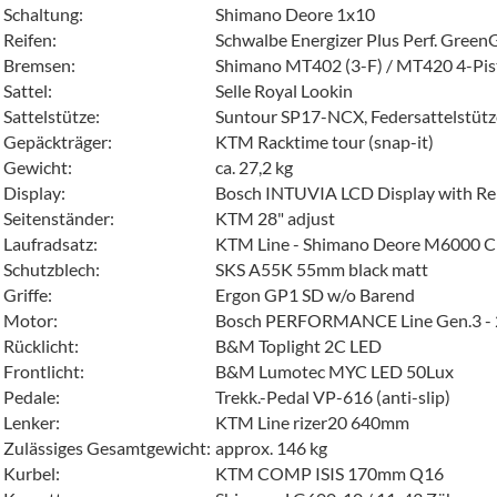
Schaltung:
Shimano Deore 1x10
Reifen:
Schwalbe Energizer Plus Perf. Gree
Bremsen:
Shimano MT402 (3-F) / MT420 4-Pis
Sattel:
Selle Royal Lookin
Sattelstütze:
Suntour SP17-NCX, Federsattelstütz
Gepäckträger:
KTM Racktime tour (snap-it)
Gewicht:
ca. 27,2 kg
Display:
Bosch INTUVIA LCD Display with R
Seitenständer:
KTM 28" adjust
Laufradsatz:
KTM Line - Shimano Deore M6000 CL
Schutzblech:
SKS A55K 55mm black matt
Griffe:
Ergon GP1 SD w/o Barend
Motor:
Bosch PERFORMANCE Line Gen.3 -
Rücklicht:
B&M Toplight 2C LED
Frontlicht:
B&M Lumotec MYC LED 50Lux
Pedale:
Trekk.-Pedal VP-616 (anti-slip)
Lenker:
KTM Line rizer20 640mm
Zulässiges Gesamtgewicht:
approx. 146 kg
Kurbel:
KTM COMP ISIS 170mm Q16