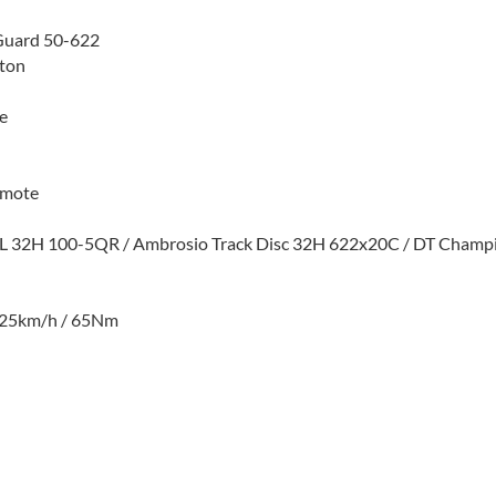
nGuard 50-622
ton
e
emote
 32H 100-5QR / Ambrosio Track Disc 32H 622x20C / DT Champio
 25km/h / 65Nm