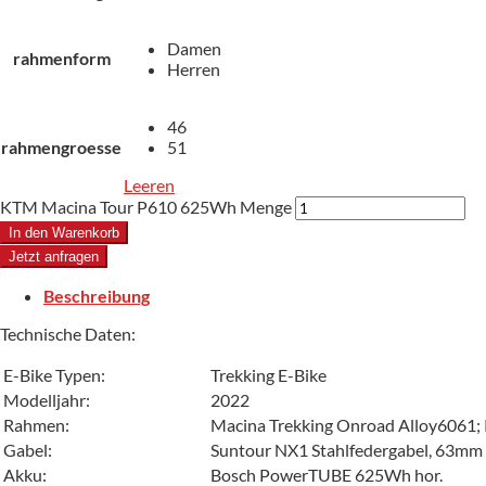
Damen
rahmenform
Herren
46
rahmengroesse
51
Leeren
KTM Macina Tour P610 625Wh Menge
In den Warenkorb
Jetzt anfragen
Beschreibung
Technische Daten:
E-Bike Typen:
Trekking E-Bike
Modelljahr:
2022
Rahmen:
Macina Trekking Onroad Alloy6061;
Gabel:
Suntour NX1 Stahlfedergabel, 63mm
Akku:
Bosch PowerTUBE 625Wh hor.