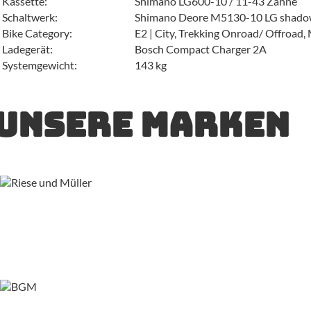
Kassette:
Shimano LG600-10 / 11-43 Zähne
Schaltwerk:
Shimano Deore M5130-10 LG shad
Bike Category:
E2 | City, Trekking Onroad/ Offroad,
Ladegerät:
Bosch Compact Charger 2A
Systemgewicht:
143 kg
Unsere Marken